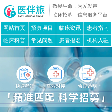
敬畏生命，为爱发声
临床招募，信息服务平台
免
在
网站首页
招募项目
临床资讯
患者指南
费
线
临床科普
常见问题
患者报名
机构入驻
咨
人
询
工
服务声明
联系我们
电
客
话
服
400
09:00
-
~
001
23:00
-
2811