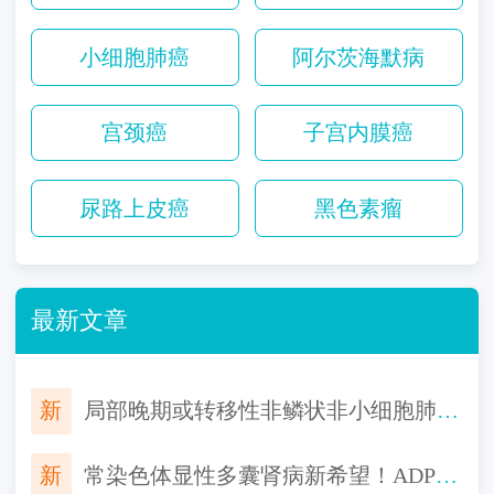
小细胞肺癌
阿尔茨海默病
宫颈癌
子宫内膜癌
尿路上皮癌
黑色素瘤
最新文章
新
局部晚期或转移性非鳞状非小细胞肺癌一线用药，HB0025注射液联合化疗对比替雷利珠单抗联合化疗来了
新
常染色体显性多囊肾病新希望！ADPKD创新生物制品AZD1613，有望延缓肾功能恶化