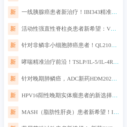
新
一线胰腺癌患者新治疗！IBI343精准打击CLDN18.2阳性肿瘤，免费入组机会！
新
活动性强直性脊柱炎患者新希望：VC005片III期研究招募中，口服便捷，起效迅速
新
针对非鳞非小细胞肺癌患者！QL2107生物类似药启动III期研究，对标Keytruda一线治疗非鳞非小细胞肺癌
新
哮喘精准治疗前沿！TSLP/IL-5/IL-4Rα靶点新药III期临床进展汇总
新
针对晚期肺鳞癌，ADC新药HDM2020启动临床，“魔法子弹”精准打击，机会不容错过！
新
HPV16阳性晚期实体瘤患者的新选择！全新环状RNA疫苗TI-0093临床招募启动
新
MASH（脂肪性肝炎）患者新希望！IBI362临床启动：聚焦肝组织学改善