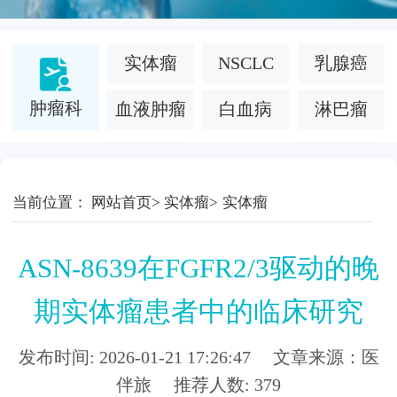
实体瘤
NSCLC
乳腺癌
肿瘤科
血液肿瘤
白血病
淋巴瘤
面部凹陷
当前位置：
网站首页
>
实体瘤
>
实体瘤
医疗美容
慢性病
法令纹
ASN-8639在FGFR2/3驱动的晚
白癜风
糖尿病
罕见病
期实体瘤患者中的临床研究
银屑病
特应性皮炎
干细胞
发布时间: 2026-01-21 17:26:47 文章来源：医
伴旅 推荐人数: 379