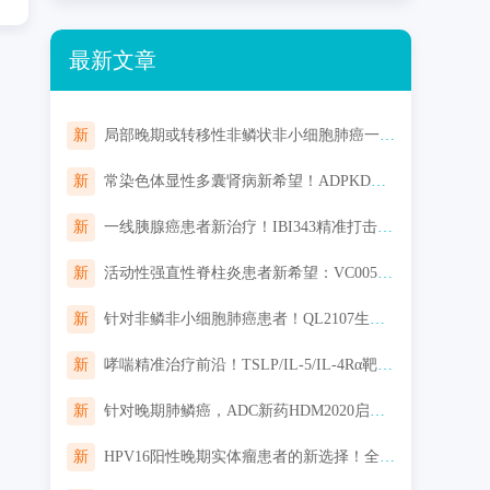
最新文章
新
局部晚期或转移性非鳞状非小细胞肺癌一线用药，HB0025注射液联合化疗对比替雷利珠单抗联合化疗来了
新
常染色体显性多囊肾病新希望！ADPKD创新生物制品AZD1613，有望延缓肾功能恶化
新
一线胰腺癌患者新治疗！IBI343精准打击CLDN18.2阳性肿瘤，免费入组机会！
新
活动性强直性脊柱炎患者新希望：VC005片III期研究招募中，口服便捷，起效迅速
新
针对非鳞非小细胞肺癌患者！QL2107生物类似药启动III期研究，对标Keytruda一线治疗非鳞非小细胞肺癌
新
哮喘精准治疗前沿！TSLP/IL-5/IL-4Rα靶点新药III期临床进展汇总
新
针对晚期肺鳞癌，ADC新药HDM2020启动临床，“魔法子弹”精准打击，机会不容错过！
新
HPV16阳性晚期实体瘤患者的新选择！全新环状RNA疫苗TI-0093临床招募启动