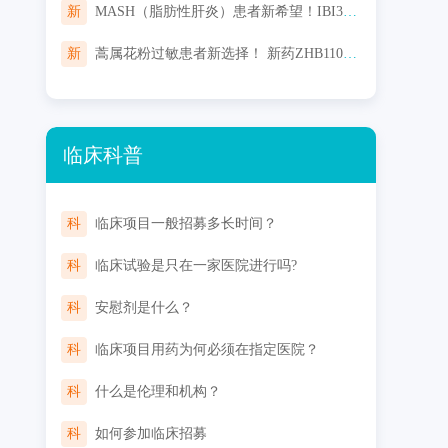
新
MASH（脂肪性肝炎）患者新希望！IBI362临床启动：聚焦肝组织学改善
新
蒿属花粉过敏患者新选择！ 新药ZHB110舌下片免费用，告别长期过敏困扰！
临床科普
科
临床项目一般招募多长时间？
科
临床试验是只在一家医院进行吗?
科
安慰剂是什么？
科
临床项目用药为何必须在指定医院？
科
什么是伦理和机构？
科
如何参加临床招募