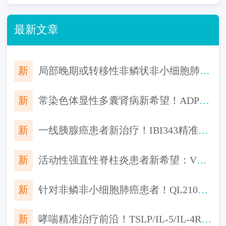
最新文章
新
局部晚期或转移性非鳞状非小细胞肺癌一线用药，HB0025注射液联合化疗对比替雷利珠单抗联合化疗来了
新
常染色体显性多囊肾病新希望！ADPKD创新生物制品AZD1613，有望延缓肾功能恶化
新
一线胰腺癌患者新治疗！IBI343精准打击CLDN18.2阳性肿瘤，免费入组机会！
新
活动性强直性脊柱炎患者新希望：VC005片III期研究招募中，口服便捷，起效迅速
新
针对非鳞非小细胞肺癌患者！QL2107生物类似药启动III期研究，对标Keytruda一线治疗非鳞非小细胞肺癌
新
哮喘精准治疗前沿！TSLP/IL-5/IL-4Rα靶点新药III期临床进展汇总