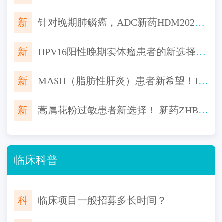
新
针对晚期肺鳞癌，ADC新药HDM2020启动临床，“魔法子弹”精准打击，机会不容错过！
新
HPV16阳性晚期实体瘤患者的新选择！全新环状RNA疫苗TI-0093临床招募启动
新
MASH（脂肪性肝炎）患者新希望！IBI362临床启动：聚焦肝组织学改善
新
蒿属花粉过敏患者新选择！ 新药ZHB110舌下片免费用，告别长期过敏困扰！
临床科普
科
临床项目一般招募多长时间？