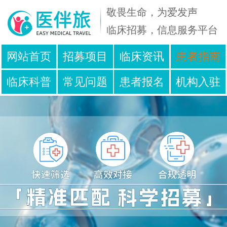
敬畏生命，为爱发声
临床招募，信息服务平台
免
在
网站首页
招募项目
临床资讯
患者指南
费
线
临床科普
常见问题
患者报名
机构入驻
咨
人
询
工
服务声明
联系我们
电
客
话
服
400
09:00
-
~
001
23:00
-
2811