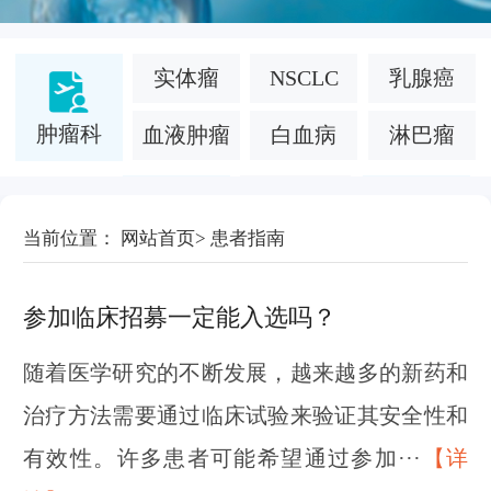
实体瘤
NSCLC
乳腺癌
肿瘤科
血液肿瘤
白血病
淋巴瘤
面部凹陷
当前位置：
网站首页
>
患者指南
医疗美容
慢性病
法令纹
参加临床招募一定能入选吗？
白癜风
糖尿病
罕见病
随着医学研究的不断发展，越来越多的新药和
银屑病
特应性皮炎
干细胞
治疗方法需要通过临床试验来验证其安全性和
有效性。许多患者可能希望通过参加···
【详