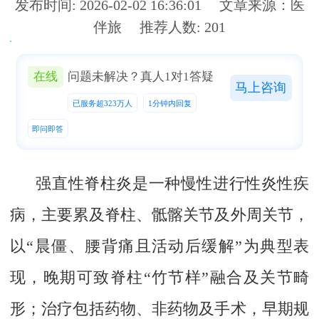
发布时间: 2026-02-02 16:36:01 文章来源：医
伴旅 推荐人数: 201
在线
问题未解决？真人1对1答疑
马上咨询
在线
问题仍未解决？真人在线，1对1免费为您答疑
已服务超323万人
1分钟内回复
已服务超323万人
1分钟内回复
即问即答
即问即答
马上提问
强直性脊柱炎是一种慢性进行性炎性疾
病，主要累及脊柱、骶髂关节及外周关节，
以“晨僵、腰背痛且活动后缓解”为典型表
现，晚期可致脊柱“竹节样”融合及关节畸
形；治疗包括药物、非药物及手术，早期规