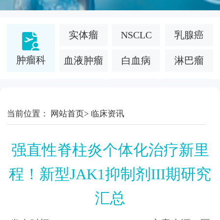
实体瘤
NSCLC
乳腺癌
肿瘤科
血液肿瘤
白血病
淋巴瘤
面部凹陷
当前位置：
网站首页
>
临床资讯
医疗美容
慢性病
法令纹
强直性脊柱炎个体化治疗新里
白癜风
糖尿病
罕见病
程！新型JAK1抑制剂III期研究
银屑病
特应性皮炎
干细胞
汇总