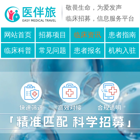
敬畏生命，为爱发声
临床招募，信息服务平台
免
在
网站首页
招募项目
临床资讯
患者指南
费
线
临床科普
常见问题
患者报名
机构入驻
咨
人
询
工
服务声明
联系我们
电
客
话
服
400
09:00
-
~
001
23:00
-
2811