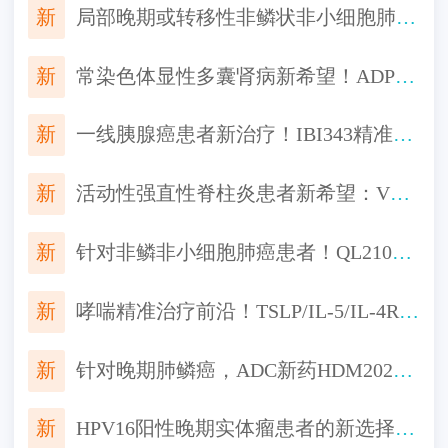
新
局部晚期或转移性非鳞状非小细胞肺癌一线用药，HB0025注射液联合化疗对比替雷利珠单抗联合化疗来了
新
常染色体显性多囊肾病新希望！ADPKD创新生物制品AZD1613，有望延缓肾功能恶化
新
一线胰腺癌患者新治疗！IBI343精准打击CLDN18.2阳性肿瘤，免费入组机会！
新
活动性强直性脊柱炎患者新希望：VC005片III期研究招募中，口服便捷，起效迅速
新
针对非鳞非小细胞肺癌患者！QL2107生物类似药启动III期研究，对标Keytruda一线治疗非鳞非小细胞肺癌
新
哮喘精准治疗前沿！TSLP/IL-5/IL-4Rα靶点新药III期临床进展汇总
新
针对晚期肺鳞癌，ADC新药HDM2020启动临床，“魔法子弹”精准打击，机会不容错过！
新
HPV16阳性晚期实体瘤患者的新选择！全新环状RNA疫苗TI-0093临床招募启动