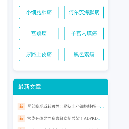
小细胞肺癌
阿尔茨海默病
宫颈癌
子宫内膜癌
尿路上皮癌
黑色素瘤
最新文章
新
局部晚期或转移性非鳞状非小细胞肺癌一线用药，HB0025注射液联合化疗对比替雷利珠单抗联合化疗来了
新
常染色体显性多囊肾病新希望！ADPKD创新生物制品AZD1613，有望延缓肾功能恶化