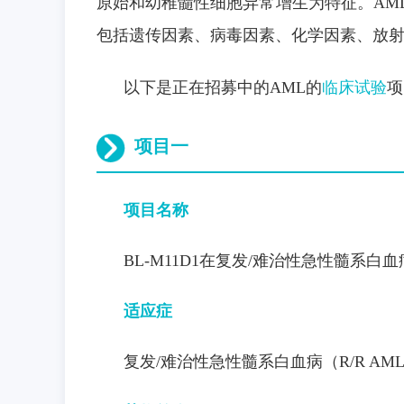
原始和幼稚髓性细胞异常增生为特征。AM
未
解
包括遗传因素、病毒因素、化学因素、放
决？
真
人
1
以下是正在招募中的AML的
临床试验
项
对
1
答
项目一
疑
已
服
务
项目名称
超
323
万
人
BL-M11D1在复发/难治性急性髓系白血
1
分
钟
适应症
内
回
复
复发/难治性急性髓系白血病（R/R AM
即
问
即