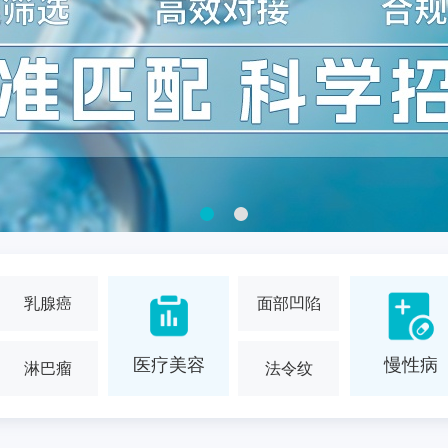
乳腺癌
面部凹陷
医疗美容
慢性病
淋巴瘤
法令纹