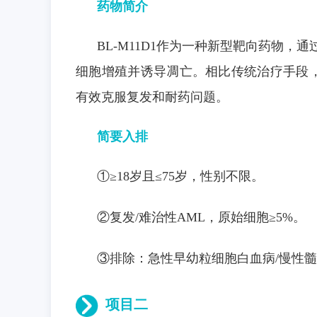
药物简介
答
马
上
BL-M11D1作为一种新型靶向药物
咨
询
细胞增殖并诱导凋亡。相比传统治疗手段，B
有效克服复发和耐药问题。
简要入排
①≥18岁且≤75岁，性别不限。
②复发/难治性AML，原始细胞≥5%。
③排除：急性早幼粒细胞白血病/慢性
项目二