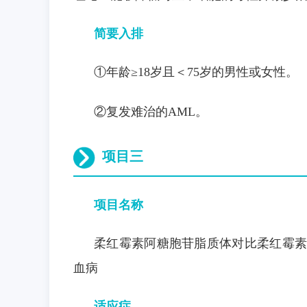
简要入排
①年龄≥18岁且＜75岁的男性或女性。
②复发难治的AML。
项目三
项目名称
柔红霉素阿糖胞苷脂质体对比柔红霉素
血病
适应症