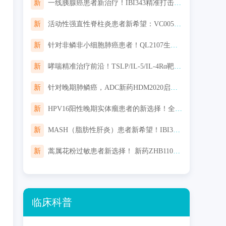
新
一线胰腺癌患者新治疗！IBI343精准打击CLDN18.2阳性肿瘤，免费入组机会！
新
活动性强直性脊柱炎患者新希望：VC005片III期研究招募中，口服便捷，起效迅速
新
针对非鳞非小细胞肺癌患者！QL2107生物类似药启动III期研究，对标Keytruda一线治疗非鳞非小细胞肺癌
新
哮喘精准治疗前沿！TSLP/IL-5/IL-4Rα靶点新药III期临床进展汇总
新
针对晚期肺鳞癌，ADC新药HDM2020启动临床，“魔法子弹”精准打击，机会不容错过！
新
HPV16阳性晚期实体瘤患者的新选择！全新环状RNA疫苗TI-0093临床招募启动
新
MASH（脂肪性肝炎）患者新希望！IBI362临床启动：聚焦肝组织学改善
新
蒿属花粉过敏患者新选择！ 新药ZHB110舌下片免费用，告别长期过敏困扰！
临床科普