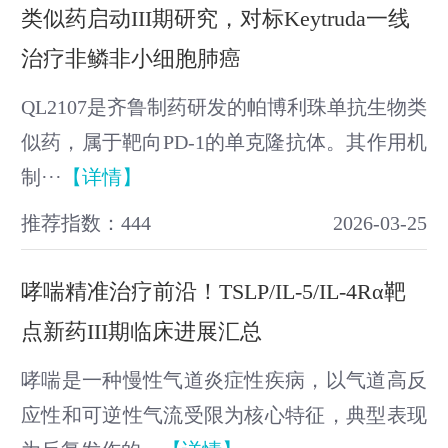
类似药启动III期研究，对标Keytruda一线
治疗非鳞非小细胞肺癌
QL2107是齐鲁制药研发的帕博利珠单抗生物类
似药，属于靶向PD-1的单克隆抗体。其作用机
制···
【详情】
推荐指数：444
2026-03-25
哮喘精准治疗前沿！TSLP/IL-5/IL-4Rα靶
点新药III期临床进展汇总
哮喘是一种慢性气道炎症性疾病，以气道高反
应性和可逆性气流受限为核心特征，典型表现