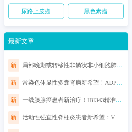
尿路上皮癌
黑色素瘤
最新文章
新
局部晚期或转移性非鳞状非小细胞肺癌一线用药，HB0025注射液联合化疗对比替雷利珠单抗联合化疗来了
新
常染色体显性多囊肾病新希望！ADPKD创新生物制品AZD1613，有望延缓肾功能恶化
新
一线胰腺癌患者新治疗！IBI343精准打击CLDN18.2阳性肿瘤，免费入组机会！
新
活动性强直性脊柱炎患者新希望：VC005片III期研究招募中，口服便捷，起效迅速