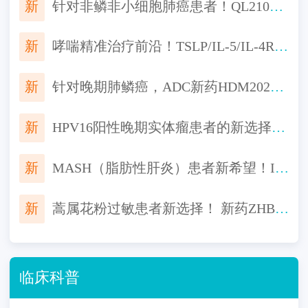
新
针对非鳞非小细胞肺癌患者！QL2107生物类似药启动III期研究，对标Keytruda一线治疗非鳞非小细胞肺癌
新
哮喘精准治疗前沿！TSLP/IL-5/IL-4Rα靶点新药III期临床进展汇总
新
针对晚期肺鳞癌，ADC新药HDM2020启动临床，“魔法子弹”精准打击，机会不容错过！
新
HPV16阳性晚期实体瘤患者的新选择！全新环状RNA疫苗TI-0093临床招募启动
新
MASH（脂肪性肝炎）患者新希望！IBI362临床启动：聚焦肝组织学改善
新
蒿属花粉过敏患者新选择！ 新药ZHB110舌下片免费用，告别长期过敏困扰！
临床科普