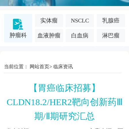
实体瘤
NSCLC
乳腺癌
肿瘤科
血液肿瘤
白血病
淋巴瘤
面部凹陷
当前位置：
网站首页
>
临床资讯
医疗美容
慢性病
法令纹
【胃癌临床招募】
白癜风
糖尿病
罕见病
CLDN18.2/HER2靶向创新药Ⅲ
银屑病
特应性皮炎
干细胞
期/Ⅱ期研究汇总