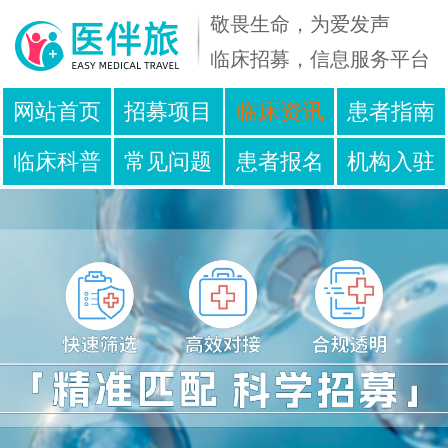
敬畏生命，为爱发声
临床招募，信息服务平台
免
在
网站首页
招募项目
临床资讯
患者指南
费
线
临床科普
常见问题
患者报名
机构入驻
咨
人
询
工
服务声明
联系我们
电
客
话
服
400
09:00
-
~
001
23:00
-
2811